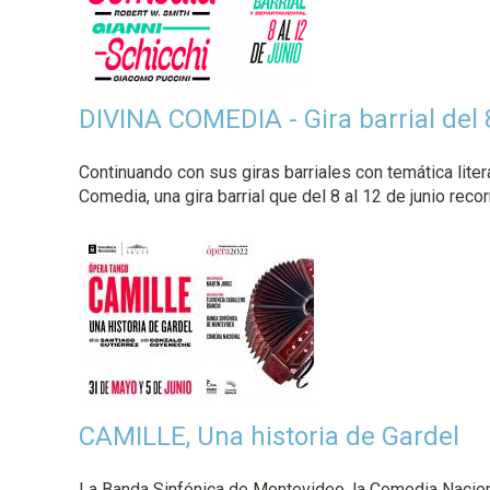
a
l
DIVINA COMEDIA - Gira barrial del 8
Continuando con sus giras barriales con temática lite
Comedia, una gira barrial que del 8 al 12 de junio reco
CAMILLE, Una historia de Gardel
La Banda Sinfónica de Montevideo, la Comedia Nacional