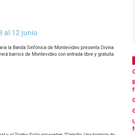
 al 12 junio
raria la Banda Sinfónica de Montevideo presenta Divina
rrerá barrios de Montevideo con entrada libre y gratuita.
C
B
f
U
f
 y el Teatro Solís presentan: "Camille, Una historia de