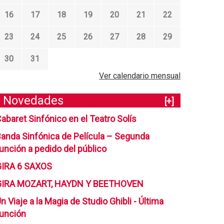
16
17
18
19
20
21
22
23
24
25
26
27
28
29
30
31
Ver calendario mensual
Novedades
[+]
abaret Sinfónico en el Teatro Solís
anda Sinfónica de Película – Segunda
unción a pedido del público
GIRA 6 SAXOS
GIRA MOZART, HAYDN Y BEETHOVEN
n Viaje a la Magia de Studio Ghibli - Última
unción