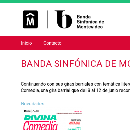
Inicio
Contacto
M
e
BANDA SINFÓNICA DE M
n
ú
p
Continuando con sus giras barriales con temática lite
r
Comedia, una gira barrial que del 8 al 12 de junio reco
i
n
Novedades
c
i
p