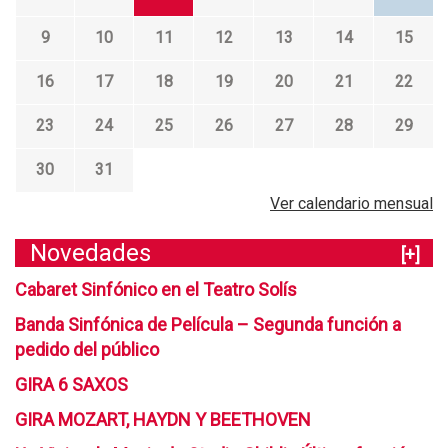
9
10
11
12
13
14
15
16
17
18
19
20
21
22
23
24
25
26
27
28
29
30
31
Ver calendario mensual
Novedades
[+]
Cabaret Sinfónico en el Teatro Solís
Banda Sinfónica de Película – Segunda función a
pedido del público
GIRA 6 SAXOS
GIRA MOZART, HAYDN Y BEETHOVEN