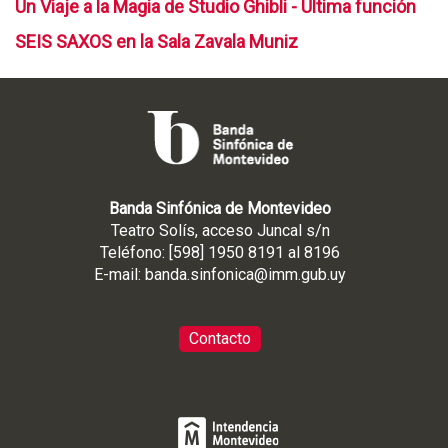
Un Viaje a la Magia de Studio Ghibli - Última función
SEIS SAXOS en la Sala Zavala Muniz
Banda Sinfónica de Montevideo
Teatro Solís, acceso Juncal s/n
Teléfono: [598] 1950 8191 al 8196
E-mail:
banda.sinfonica@imm.gub.uy
Contacto