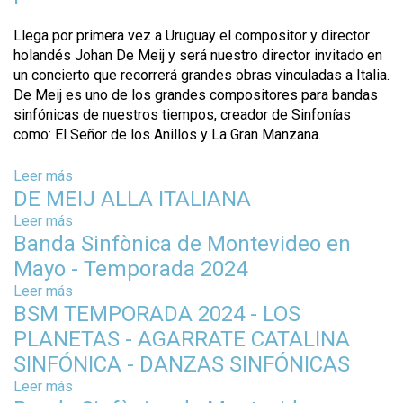
r
E
e
Llega por primera vez a Uruguay el compositor y director
M
🧒🏻
holandés Johan De Meij y será nuestro director invitado en
E
P
un concierto que recorrerá grandes obras vinculadas a Italia.
I
E
De Meij es uno de los grandes compositores para bandas
J
D
sinfónicas de nuestros tiempos, creador de Sinfonías
A
R
como: El Señor de los Anillos y La Gran Manzana.
L
O
L
Y
Leer más
A
s
E
DE MEIJ ALLA ITALIANA
I
o
L
T
b
Leer más
L
s
A
r
Banda Sinfònica de Montevideo en
O
o
L
e
B
b
Mayo - Temporada 2024
I
B
O
r
Leer más
s
A
a
🐺
e
BSM TEMPORADA 2024 - LOS
o
N
n
D
b
A
d
PLANETAS - AGARRATE CATALINA
E
r
a
M
SINFÓNICA - DANZAS SINFÓNICAS
e
S
E
Leer más
s
B
i
I