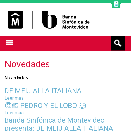
Jump to navigation
B
u
s
c
Novedades
a
r
Novedades
DE MEIJ ALLA ITALIANA
Leer más
s
🧒🏻 PEDRO Y EL LOBO 🐺
o
b
Leer más
s
r
Banda Sinfónica de Montevideo
o
e
b
presenta: DE MEIJ ALLA ITALIANA
D