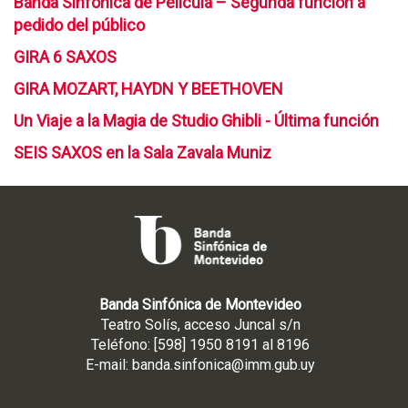
Banda Sinfónica de Película – Segunda función a
e
C
V
2
L
T
pedido del público
o
A
E
0
I
e
e
T
N
2
GIRA 6 SAXOS
A
m
n
A
T
4
N
p
N
GIRA MOZART, HAYDN Y BEETHOVEN
L
U
A
o
o
I
R
Un Viaje a la Magia de Studio Ghibli - Última función
r
v
N
E
a
i
A
R
SEIS SAXOS en la Sala Zavala Muniz
d
e
S
A
a
m
I
S
2
b
N
0
r
F
2
e
Ó
4
N
I
Banda Sinfónica de Montevideo
C
Teatro Solís, acceso Juncal s/n
A
Teléfono: [598] 1950 8191 al 8196
-
E-mail:
banda.sinfonica@imm.gub.uy
D
A