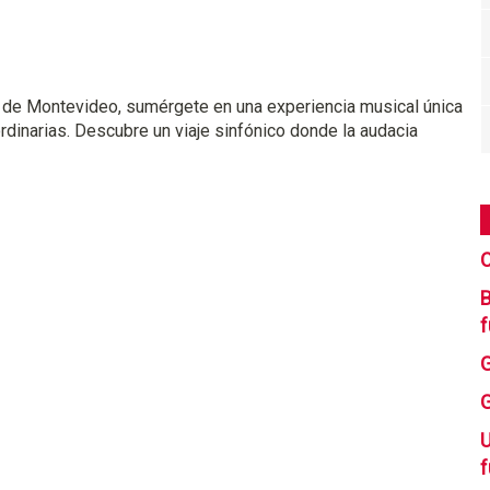
 de Montevideo, sumérgete en una experiencia musical única
ordinarias. Descubre un viaje sinfónico donde la audacia
C
B
f
U
f