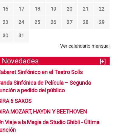
16
17
18
19
20
21
22
23
24
25
26
27
28
29
30
31
Ver calendario mensual
Novedades
[+]
abaret Sinfónico en el Teatro Solís
anda Sinfónica de Película – Segunda
unción a pedido del público
GIRA 6 SAXOS
GIRA MOZART, HAYDN Y BEETHOVEN
n Viaje a la Magia de Studio Ghibli - Última
unción