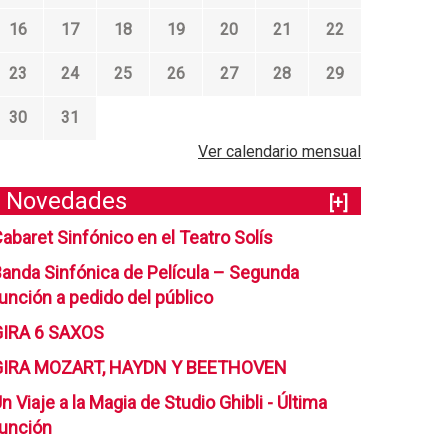
16
17
18
19
20
21
22
23
24
25
26
27
28
29
30
31
Ver calendario mensual
Novedades
[+]
abaret Sinfónico en el Teatro Solís
anda Sinfónica de Película – Segunda
unción a pedido del público
GIRA 6 SAXOS
GIRA MOZART, HAYDN Y BEETHOVEN
n Viaje a la Magia de Studio Ghibli - Última
unción