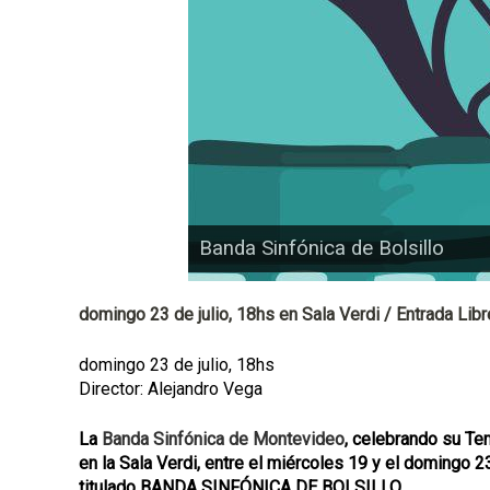
a
l
Banda Sinfónica de Bolsillo
domingo 23 de julio, 18hs en Sala Verdi / Entrada Libr
domingo 23 de julio, 18hs
Director: Alejandro Vega
La
Banda Sinfónica de Montevideo
,
celebrando su Tem
en la Sala Verdi, entre el miércoles 19 y el domingo 2
titulado BANDA SINFÓNICA DE BOLSILLO.