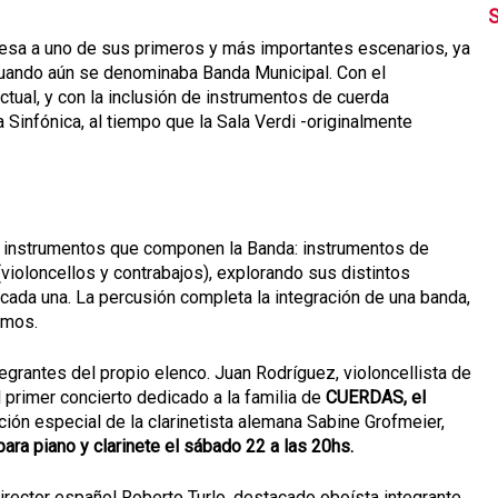
S
resa a uno de sus primeros y más importantes escenarios, ya
cuando aún se denominaba Banda Municipal. Con el
ctual, y con la inclusión de instrumentos de cuerda
 Sinfónica, al tiempo que la Sala Verdi -originalmente
de instrumentos que componen la Banda: instrumentos de
violoncellos y contrabajos), explorando sus distintos
cada una. La percusión completa la integración de una banda,
amos.
egrantes del propio elenco. Juan Rodríguez, violoncellista de
l primer concierto dedicado a la familia de
CUERDAS, el
ción especial de la clarinetista alemana Sabine Grofmeier,
para piano y clarinete el sábado 22 a las 20hs.
director español Roberto Turlo, destacado oboísta integrante