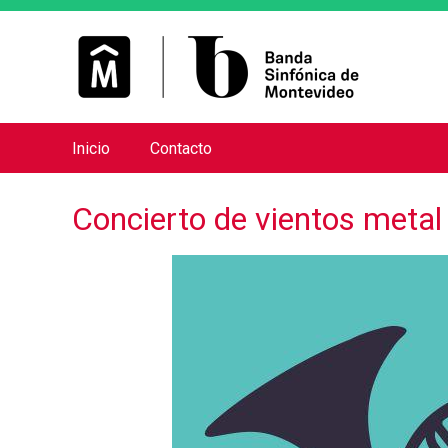
Inicio
Contacto
M
e
Concierto de vientos metal
n
ú
p
r
i
n
c
i
p