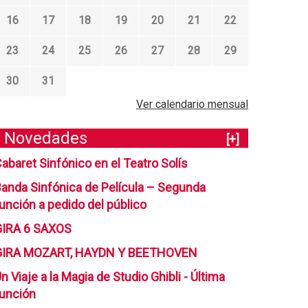
16
17
18
19
20
21
22
23
24
25
26
27
28
29
30
31
Ver calendario mensual
Novedades
[+]
abaret Sinfónico en el Teatro Solís
anda Sinfónica de Película – Segunda
unción a pedido del público
GIRA 6 SAXOS
GIRA MOZART, HAYDN Y BEETHOVEN
n Viaje a la Magia de Studio Ghibli - Última
unción