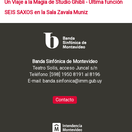
Un Viaje a la Magia de Studio Ghibli - Última función
SEIS SAXOS en la Sala Zavala Muniz
Banda Sinfónica de Montevideo
Teatro Solís, acceso Juncal s/n
Teléfono: [598] 1950 8191 al 8196
E-mail:
banda.sinfonica@imm.gub.uy
Contacto