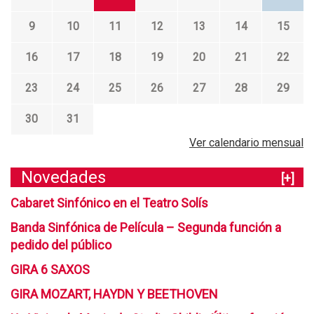
9
10
11
12
13
14
15
16
17
18
19
20
21
22
23
24
25
26
27
28
29
30
31
Ver calendario mensual
Novedades
[+]
Cabaret Sinfónico en el Teatro Solís
Banda Sinfónica de Película – Segunda función a
pedido del público
GIRA 6 SAXOS
GIRA MOZART, HAYDN Y BEETHOVEN