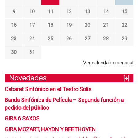
9
10
11
12
13
14
15
16
17
18
19
20
21
22
23
24
25
26
27
28
29
30
31
Ver calendario mensual
Novedades
[+]
Cabaret Sinfónico en el Teatro Solís
Banda Sinfónica de Película – Segunda función a
pedido del público
GIRA 6 SAXOS
GIRA MOZART, HAYDN Y BEETHOVEN