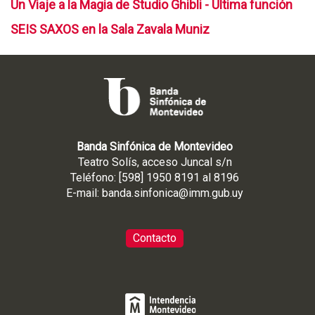
Un Viaje a la Magia de Studio Ghibli - Última función
SEIS SAXOS en la Sala Zavala Muniz
Banda Sinfónica de Montevideo
Teatro Solís, acceso Juncal s/n
Teléfono: [598] 1950 8191 al 8196
E-mail:
banda.sinfonica@imm.gub.uy
Contacto