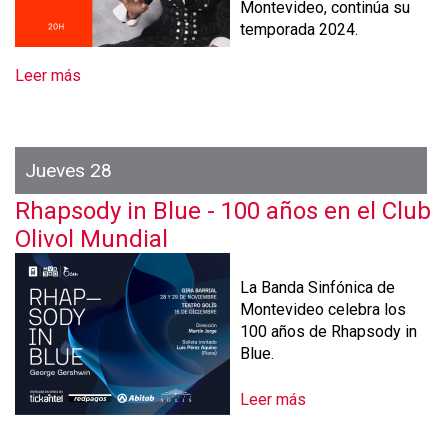
Montevideo, continúa su
temporada 2024.
Leer más
s
o
b
r
e
Jueves 28
A
Rhapsody in Blue - 100 años en el Club
n
n
Olivol Mundial
a
P
La Banda Sinfónica de
r
Montevideo celebra los
a
100 años de Rhapsody in
d
Blue.
a
U
Leer más
s
n
o
p
b