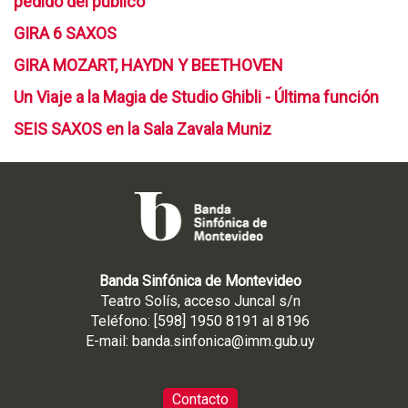
pedido del público
n
l
d
GIRA 6 SAXOS
a
i
P
a
GIRA MOZART, HAYDN Y BEETHOVEN
l
l
Un Viaje a la Magia de Studio Ghibli - Última función
a
z
SEIS SAXOS en la Sala Zavala Muniz
a
d
e
D
e
p
o
r
Banda Sinfónica de Montevideo
t
Teatro Solís, acceso Juncal s/n
e
Teléfono: [598] 1950 8191 al 8196
s
E-mail:
banda.sinfonica@imm.gub.uy
N
º
Contacto
7