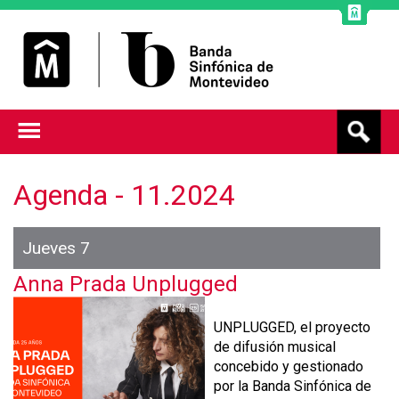
Jump to navigation
B
u
s
c
Agenda - 11.2024
a
r
Jueves 7
Anna Prada Unplugged
UNPLUGGED, el proyecto
de difusión musical
concebido y gestionado
por la Banda Sinfónica de