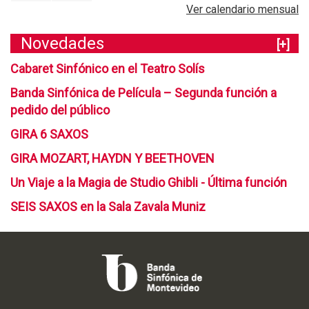
Ver calendario mensual
Novedades
[+]
Cabaret Sinfónico en el Teatro Solís
Banda Sinfónica de Película – Segunda función a
pedido del público
GIRA 6 SAXOS
GIRA MOZART, HAYDN Y BEETHOVEN
Un Viaje a la Magia de Studio Ghibli - Última función
SEIS SAXOS en la Sala Zavala Muniz