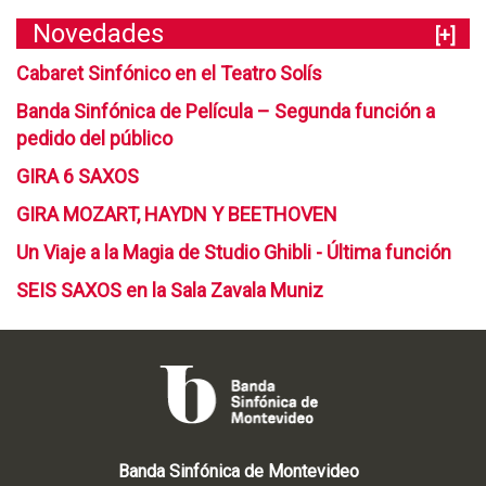
Novedades
[+]
Cabaret Sinfónico en el Teatro Solís
Banda Sinfónica de Película – Segunda función a
pedido del público
GIRA 6 SAXOS
GIRA MOZART, HAYDN Y BEETHOVEN
Un Viaje a la Magia de Studio Ghibli - Última función
SEIS SAXOS en la Sala Zavala Muniz
Banda Sinfónica de Montevideo