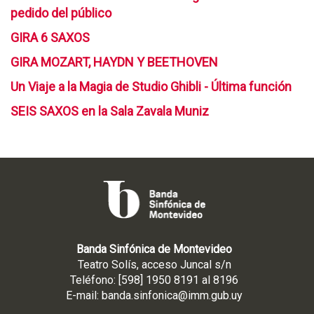
pedido del público
GIRA 6 SAXOS
GIRA MOZART, HAYDN Y BEETHOVEN
Un Viaje a la Magia de Studio Ghibli - Última función
SEIS SAXOS en la Sala Zavala Muniz
Banda Sinfónica de Montevideo
Teatro Solís, acceso Juncal s/n
Teléfono: [598] 1950 8191 al 8196
E-mail:
banda.sinfonica@imm.gub.uy